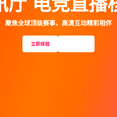
讯厅
电竞直播
聚焦全球顶级赛事，高清互动精彩相伴
立即体验
了解更多