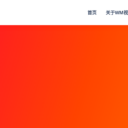
首页
关于
WM