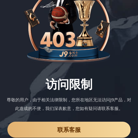
访问限制
尊敬的用户，由于相关法律限制，您所在地区无法访问J9产品，对
此造成的不便，我们深表歉意，您如有疑问请联系客服。
联系客服